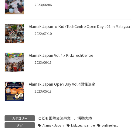
2023/06/06
Alamak Japan ｘ KidzTechCentre Open Day #01 in Malaysia
2022/07/10
Alamak Japan Vol.4 x KidzTechCentre
2023/06/19
Alamak Japan Open Day Vol.4開催決定
2023/05/17
こども国際交流事業
、
活動実績
カテゴリー
タグ
Alamak Japan
kidztechcentre
online fest