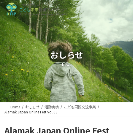
コ
ナ
ン
ビ
テ
ゲ
ン
ー
ツ
シ
へ
ョ
ス
ン
キ
に
ッ
移
おしらせ
プ
動
News
Home
おしらせ
活動実績
こども国際交流事業
Alamak Japan Online Fest Vol.03
Alamak Japan Online Fest