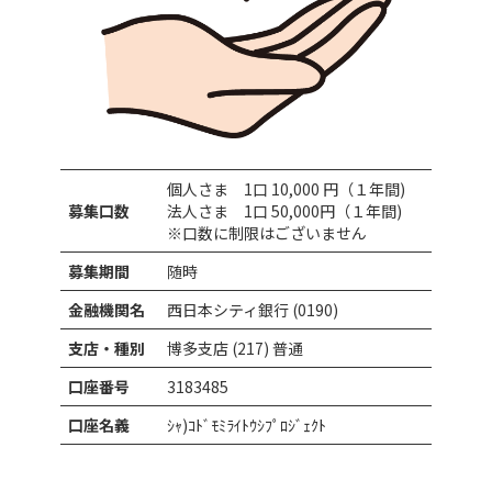
個人さま 1口 10,000 円（１年間)
募集口数
法人さま 1口 50,000円（１年間)
※口数に制限はございません
募集期間
随時
金融機関名
西日本シティ銀行 (0190)
支店・種別
博多支店 (217) 普通
口座番号
3183485
口座名義
ｼｬ)ｺﾄﾞﾓﾐﾗｲﾄｳｼﾌﾟﾛｼﾞｪｸﾄ