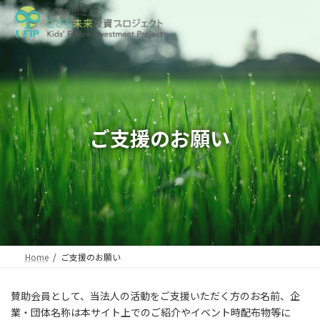
コ
ナ
ン
ビ
テ
ゲ
ン
ー
ツ
シ
へ
ョ
ス
ン
キ
に
ッ
移
ご支援のお願い
プ
動
Home
ご支援のお願い
賛助会員として、当法人の活動をご支援いただく方のお名前、企
業・団体名称は本サイト上でのご紹介やイベント時配布物等に