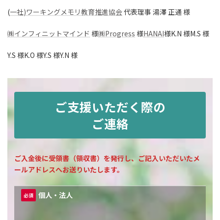
(
一社)ワーキングメモリ教育推進協会
代表理事 湯澤 正通 様
㈱インフィニットマインド
様
㈱Progress
様
HANAI
様
K.N 様
M.S 様
Y.S 様
K.O 様
Y.S 様
Y.N 様
ご支援いただく際の
ご連絡
ご入金後に受領書（領収書）を発行し、ご記入いただいたメ
ールアドレスへお送りいたします。
個人・法人
必須