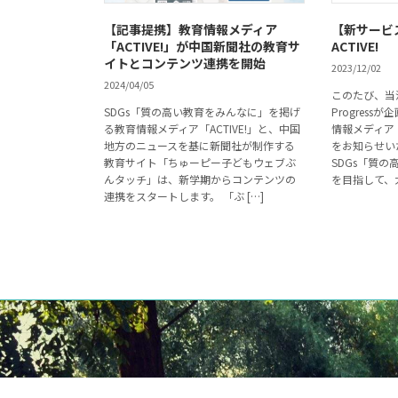
【記事提携】教育情報メディア
【新サービ
「ACTIVE!」が中国新聞社の教育サ
ACTIVE!
イトとコンテンツ連携を開始
2023/12/02
2024/04/05
このたび、当
SDGs「質の高い教育をみんなに」を掲げ
Progres
る教育情報メディア「ACTIVE!」と、中国
情報メディア 
地方のニュースを基に新聞社が制作する
をお知らせいた
教育サイト「ちゅーピー子どもウェブぶ
SDGs「質
んタッチ」は、新学期からコンテンツの
を目指して、大
連携をスタートします。 「ぶ […]