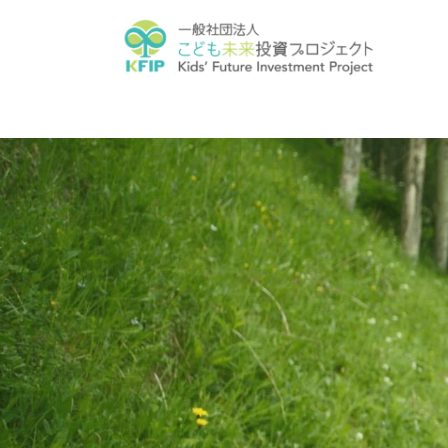
コ
ナ
ン
ビ
テ
ゲ
ン
ー
ツ
シ
へ
ョ
ス
ン
キ
に
ッ
移
プ
動