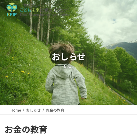
コ
ナ
ン
ビ
テ
ゲ
ン
ー
ツ
シ
へ
ョ
ス
ン
キ
に
ッ
移
おしらせ
プ
動
News
Home
おしらせ
お金の教育
お金の教育